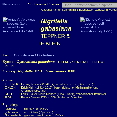
Navigation
Suche eine Pflanze:
Gattungsnamen können mit 3 Buchstaben abgekürzt werden, 
Nigritella
gabasiana
TEPPNER &
E.KLEIN
Fam.:
Orchidaceae \ Orchideen
Synon.:
Gymnadenia gabasiana
(TEPPNER & E.KLEIN) TEPPNER &
E.KLEIN
Gattung:
Nigritella
,
Gymnadenia
RICH.
R.BR.
Autoren:
TEPPNER:
Herwig Teppner (1941 - ), Botaniker in Graz (Österreich)
E.KLEIN:
Erich Klein (1931 - 2016), österreichischer Mathematiker und
Orchideenspezialist
RICH.:
Louis Claude Marie Richard (1754 - 1821), französischer Botaniker
R.BR.:
Robert Brown (1773 - 1858), britischer Botaniker
Etymologie:
Nigritella:
nigritia = Schwärze
gabasiana:
aus Gabas (Pyrenäen)
Gymnadenia:
gymnos = nackt, aden = Drüse