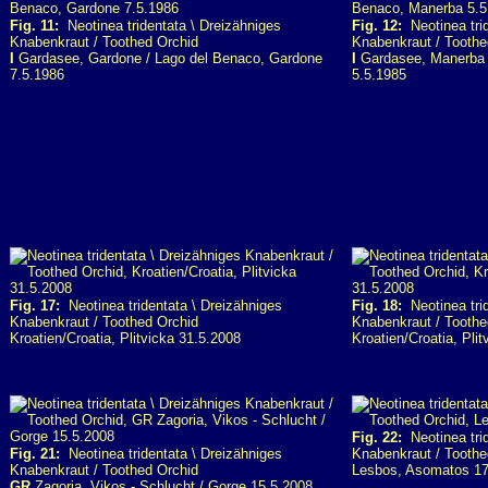
Fig. 11:
Neotinea tridentata \ Dreizähniges
Fig. 12:
Neotinea trid
Knabenkraut / Toothed Orchid
Knabenkraut / Toothe
I
Gardasee, Gardone / Lago del Benaco, Gardone
I
Gardasee, Manerba 
7.5.1986
5.5.1985
Fig. 17:
Neotinea tridentata \ Dreizähniges
Fig. 18:
Neotinea trid
Knabenkraut / Toothed Orchid
Knabenkraut / Toothe
Kroatien/Croatia, Plitvicka 31.5.2008
Kroatien/Croatia, Pli
Fig. 22:
Neotinea trid
Fig. 21:
Neotinea tridentata \ Dreizähniges
Knabenkraut / Toothe
Knabenkraut / Toothed Orchid
Lesbos, Asomatos 17
GR
Zagoria, Vikos - Schlucht / Gorge 15.5.2008