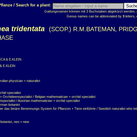
flanze / Search for a plant:
Gattungsnamen können mit 3 Buchstaben abgekürzt werden, z.
Genus names can be abbreviated by
3
letters, 
ea tridentata
(SCOP.) R.M.BATEMAN, PRID
HASE
ECA & E.KLEIN
& E.KLEIN
rolian physician + naturalist
chid specialist
 Orchideenspezialist / Belgian mathematician + orchid specialist
pezialist / Austrian mathematician + orchid specialist
rman botanist
er das binäre Benennungs-System für Pflanzen + Tiere einführte / Swedish naturalist who in
n botanist, neo = new