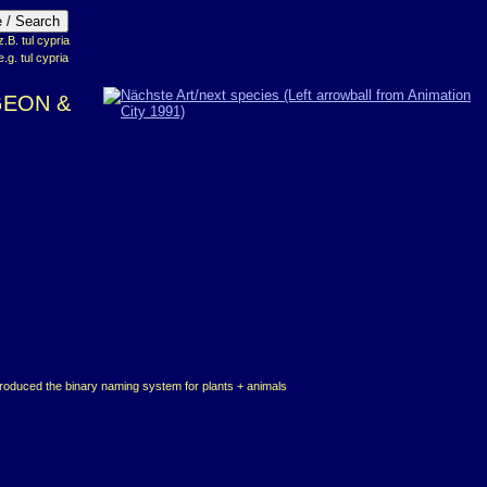
B. tul cypria
e.g. tul cypria
GEON &
troduced the binary naming system for plants + animals