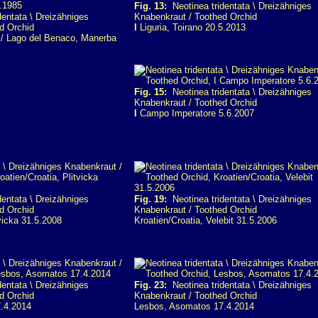
Fig. 13:
Neotinea tridentata \ Dreizähniges
entata \ Dreizähniges
Knabenkraut / Toothed Orchid
d Orchid
I
Liguria, Toirano 20.5.2013
/ Lago del Benaco, Manerba
Fig. 15:
Neotinea tridentata \ Dreizähniges
Knabenkraut / Toothed Orchid
I
Campo Imperatore 5.6.2007
entata \ Dreizähniges
Fig. 19:
Neotinea tridentata \ Dreizähniges
d Orchid
Knabenkraut / Toothed Orchid
tvicka 31.5.2008
Kroatien/Croatia, Velebit 31.5.2006
entata \ Dreizähniges
Fig. 23:
Neotinea tridentata \ Dreizähniges
d Orchid
Knabenkraut / Toothed Orchid
.4.2014
Lesbos, Asomatos 17.4.2014