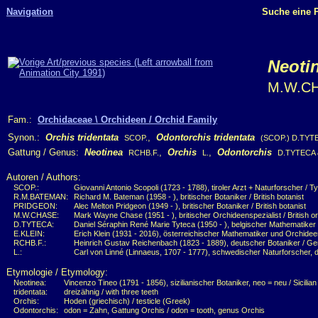
Navigation
Suche eine P
Neotin
M.W.C
Fam.:
Orchidaceae \ Orchideen / Orchid Family
Synon.:
Orchis tridentata
,
Odontorchis tridentata
SCOP.
(SCOP.) D.TYT
Gattung / Genus:
Neotinea
,
Orchis
,
Odontorchis
RCHB.F.
L.
D.TYTECA 
Autoren / Authors:
SCOP.:
Giovanni Antonio Scopoli (1723 - 1788), tiroler Arzt + Naturforscher / Ty
R.M.BATEMAN:
Richard M. Bateman (1958 - ), britischer Botaniker / British botanist
PRIDGEON:
Alec Melton Pridgeon (1949 - ), britischer Botaniker / British botanist
M.W.CHASE:
Mark Wayne Chase (1951 - ), britischer Orchideenspezialist / British or
D.TYTECA:
Daniel Séraphin René Marie Tyteca (1950 - ), belgischer Mathematiker +
E.KLEIN:
Erich Klein (1931 - 2016), österreichischer Mathematiker und Orchideens
RCHB.F.:
Heinrich Gustav Reichenbach (1823 - 1889), deutscher Botaniker / Ge
L.:
Carl von Linné (Linnaeus, 1707 - 1777), schwedischer Naturforscher, d
Etymologie / Etymology:
Neotinea:
Vincenzo Tineo (1791 - 1856), sizilianischer Botaniker, neo = neu / Sicilia
tridentata:
dreizähnig / with three teeth
Orchis:
Hoden (griechisch) / testicle (Greek)
Odontorchis:
odon = Zahn, Gattung Orchis / odon = tooth, genus Orchis